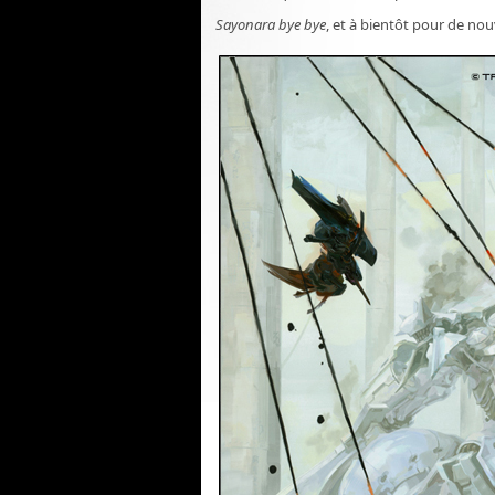
Sayonara bye bye
, et à bientôt pour de nou