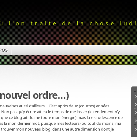
ù l'on traite de la chose lud
POS
à nouvel ordre…)
mauvaises aussi d’ailleurs… C’est après deux (courtes) années
 Non pas qu’y écrire ait eu le temps de me lasser (le rendement n’y
 que ce blog ait drainé toute mon énergie) mais la recrudescence de
pas là mon dernier mot, puisque mes lecteurs (ou tout du moins, ma
rra trouver mon nouveau blog, dans une autre dimension dont je