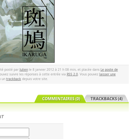
été posté par
Julien
le 8 janvier 2012 à 21 h 08 min, et placée dans
Le poste de
ouvez suivre les réponses à cette entrée via
RSS 2.0
. Vous pouvez
laisser une
n un
trackback
depuis votre site.
COMMENTAIRES (0)
TRACKBACKS (4)
NT