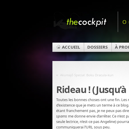
O
ACCUEIL
DOSSIERS
À PRO
«
Akumajô Special: Boku Dracula-kun
Rideau ! (Jusqu’
Toutes les bonnes choses ont une fin. Les 
d’existence que je mets un terme à ce blog.
étant franchement pas, je ne peux pas dire
spams
me donne envie d’arrêter. Ce n’est 
seule lectrice, n’est-ce pas Angeline) pou
communiquerai l’URL sous peu.