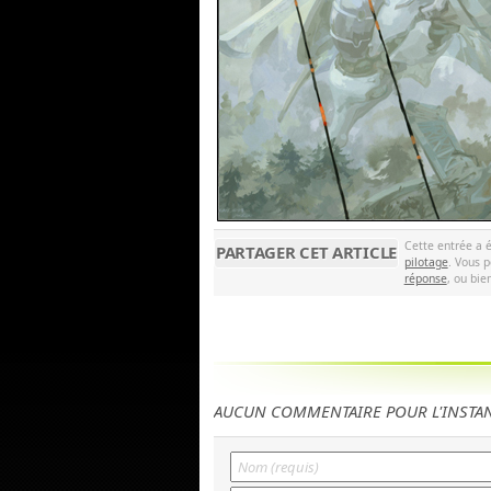
Cette entrée a 
PARTAGER CET ARTICLE
pilotage
. Vous p
réponse
, ou bie
AUCUN COMMENTAIRE POUR L'INSTA