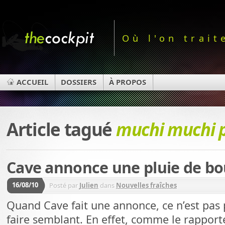
Où l'on trait
ACCUEIL
DOSSIERS
À PROPOS
Article tagué
muchi muchi 
Cave annonce une pluie de bo
16/08/10
Posté par
Julien
dans
Nouvelles fraîches
Quand Cave fait une annonce, ce n’est pas
faire semblant. En effet, comme le rapport