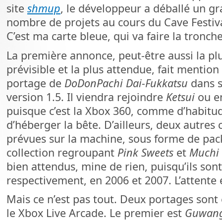
site
shmup
, le développeur a déballé un g
nombre de projets au cours du Cave Festiva
C’est ma carte bleue, qui va faire la tronche
La première annonce, peut-être aussi la pl
prévisible et la plus attendue, fait mention
portage de
DoDonPachi Dai-Fukkatsu
dans 
version 1.5. Il viendra rejoindre
Ketsui
ou e
puisque c’est la Xbox 360, comme d’habitud
d’héberger la bête. D’ailleurs, deux autres
prévues sur la machine, sous forme de pack.
collection regroupant
Pink Sweets
et
Muchi 
bien attendus, mine de rien, puisqu’ils sont
respectivement, en 2006 et 2007. L’attent
Mais ce n’est pas tout. Deux portages son
le Xbox Live Arcade. Le premier est
Guwan