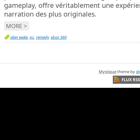
gameplay, offre véritablement une expérie
narration des plus originales.
MORE >
alan wake
,
pc
,
remedy
,
xbox 360
Mystique
theme by
di
FLUX RSS