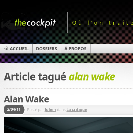
Où l'on trait
ACCUEIL
DOSSIERS
À PROPOS
Article tagué
alan wake
Alan Wake
2/04/11
Posté par
Julien
dans
La critique